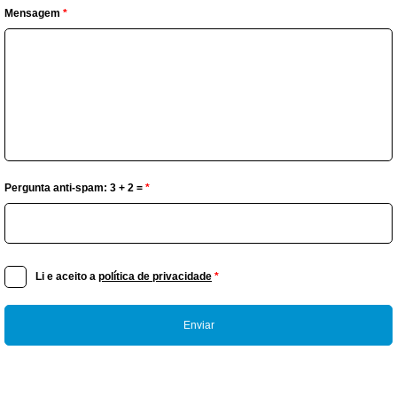
Mensagem
*
Pergunta anti-spam: 3 + 2 =
*
Li e aceito a
política de privacidade
*