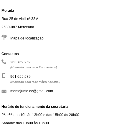
Morada
Rua 25 de Abril nº 33 A
2580-087 Merceana
Mapa de localizaçao
Contactos
263 769 259
(chamada para rede fixa nacional)
961 655 579
(chamada para rede móvel nacional)
montejunto.ec@gmail.com
Horário de funcionamento da secretaria
2ª a 6ª: das 10h às 13h00 e das 15h00 às 20h00
Sábado: das 10h00 às 13h00