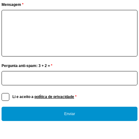
Mensagem
*
Pergunta anti-spam: 3 + 2 =
*
Li e aceito a
política de privacidade
*