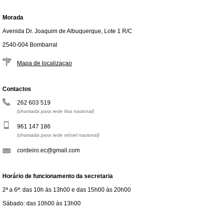
Morada
Avenida Dr. Joaquim de Albuquerque, Lote 1 R/C
2540-004 Bombarral
Mapa de localizaçao
Contactos
262 603 519
(chamada para rede fixa nacional)
961 147 186
(chamada para rede móvel nacional)
cordeiro.ec@gmail.com
Horário de funcionamento da secretaria
2ª a 6ª: das 10h às 13h00 e das 15h00 às 20h00
Sábado: das 10h00 às 13h00