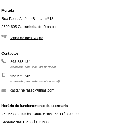
Morada
Rua Padre António Bianchi nº 18
2600-605 Castanheira do Ribatejo
Mapa de localizaçao
Contactos
263 283 134
(chamada para rede fixa nacional)
968 629 246
(chamada para rede móvel nacional)
castanheirar.ec@gmail.com
Horário de funcionamento da secretaria
2ª a 6ª: das 10h às 13h00 e das 15h00 às 20h00
Sábado: das 10h00 às 13h00