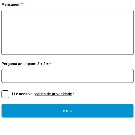
Mensagem
*
Pergunta anti-spam: 3 + 2 =
*
Li e aceito a
política de privacidade
*