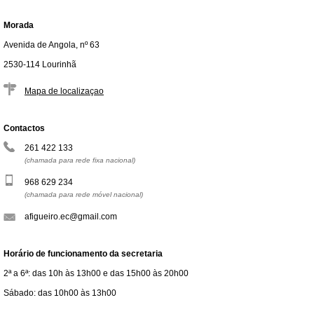
Morada
Avenida de Angola, nº 63
2530-114 Lourinhã
Mapa de localizaçao
Contactos
261 422 133
(chamada para rede fixa nacional)
968 629 234
(chamada para rede móvel nacional)
afigueiro.ec@gmail.com
Horário de funcionamento da secretaria
2ª a 6ª: das 10h às 13h00 e das 15h00 às 20h00
Sábado: das 10h00 às 13h00