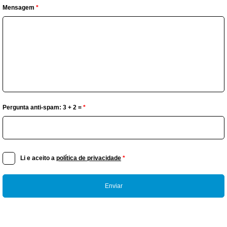
Mensagem
*
Pergunta anti-spam: 3 + 2 =
*
Li e aceito a
política de privacidade
*