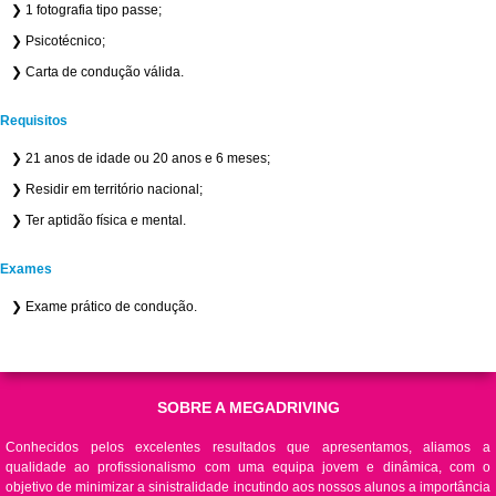
❯ 1 fotografia tipo passe;
❯ Psicotécnico;
❯ Carta de condução válida.
Requisitos
❯ 21 anos de idade ou 20 anos e 6 meses;
❯ Residir em território nacional;
❯ Ter aptidão física e mental.
Exames
❯ Exame prático de condução.
SOBRE A MEGADRIVING
Conhecidos pelos excelentes resultados que apresentamos, aliamos a
qualidade ao profissionalismo com uma equipa jovem e dinâmica, com o
objetivo de minimizar a sinistralidade incutindo aos nossos alunos a importância